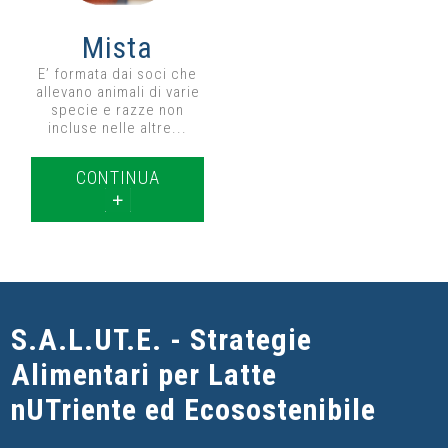
Mista
E’ formata dai soci che
allevano animali di varie
specie e razze non
incluse nelle altre...
CONTINUA
S.A.L.UT.E. - Strategie
Alimentari per Latte
nUTriente ed Ecosostenibile