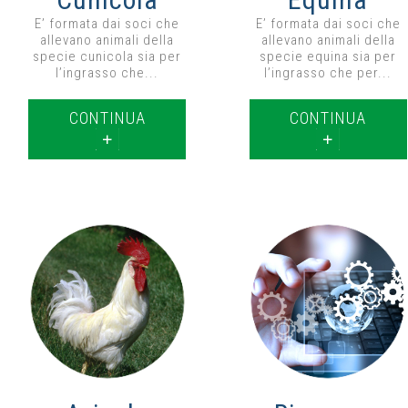
E’ formata dai soci che
E’ formata dai soci che
allevano animali della
allevano animali della
specie cunicola sia per
specie equina sia per
l’ingrasso che...
l’ingrasso che per...
CONTINUA
CONTINUA