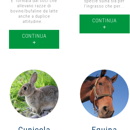
E’ formata dai soci che
specie suina sia per
allevano razze di
l’ingrasso che per...
bovine/bufaline da latte
anche a duplice
CONTINUA
attitudine...
CONTINUA
Cunicola
Equina