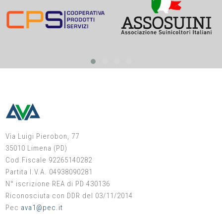
Via Luigi Pierobon, 77
35010 Limena (PD)
Cod.Fiscale 92265140282
Partita I.V.A. 04938090281
N° iscrizione REA di PD 430136
Riconosciuta con DDR del 03/11/2014
Pec
ava1@pec.it