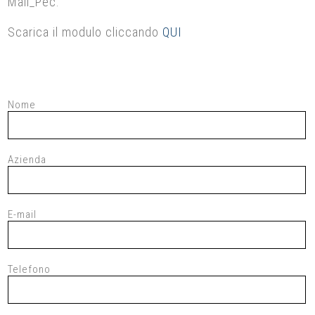
Mail_Pec.
Scarica il modulo cliccando
QUI
Nome
Azienda
E-mail
Telefono