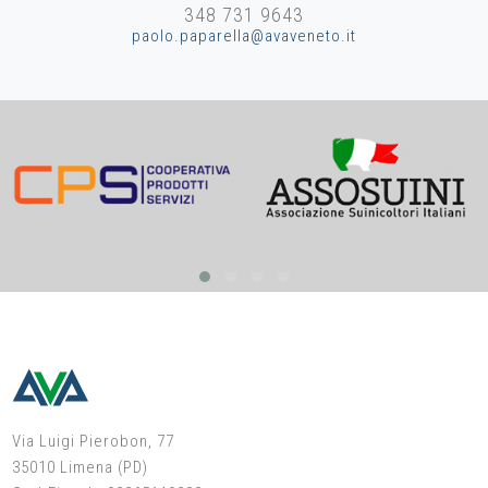
occupa di gestione economica dell’allevamento fornendo
348 731 9643
consulenze su: costo di produzione del latte, costi di
paolo.paparella@avaveneto.it
produzione dei foraggi, riclassificazione di bilanci
aziendali e valutazione di piani di investimento.
Via Luigi Pierobon, 77
35010 Limena (PD)