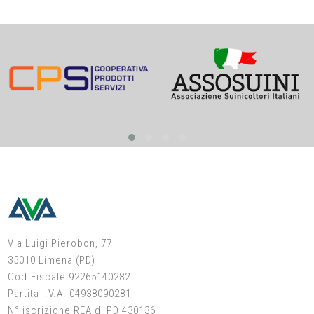
Via Luigi Pierobon, 77
35010 Limena (PD)
Cod.Fiscale 92265140282
Partita I.V.A. 04938090281
N° iscrizione REA di PD 430136