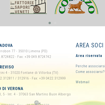
AREA SOCI
PADOVA
ierobon 77 - 35010 Limena (PD)
Area riservata
9.8724822 - Fax: +39 049.8724742
Perche associars
TREVISO
Come associarsi?
ini 4 - 31020 Fontane di Villorba (TV)
22.312811 / 312916 - Fax: +39 0422.312999
Webmail
O DI VERONA
l, 5 - Int. 4 - 37063 San Martino Buon Albergo