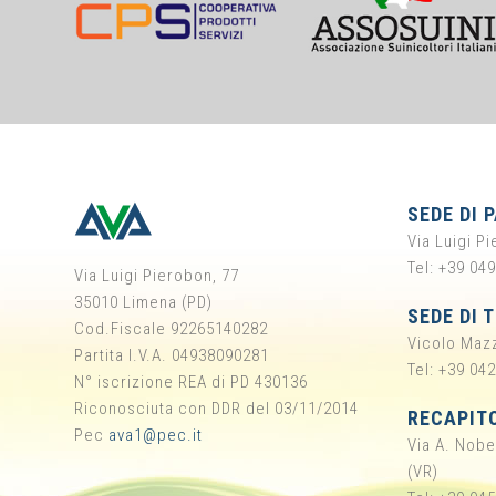
SEDE DI 
Via Luigi P
Tel: +39 04
Via Luigi Pierobon, 77
35010 Limena (PD)
SEDE DI 
Cod.Fiscale 92265140282
Vicolo Mazz
Partita I.V.A. 04938090281
Tel: +39 04
N° iscrizione REA di PD 430136
Riconosciuta con DDR del 03/11/2014
RECAPIT
Pec
ava1@pec.it
Via A. Nobe
(VR)