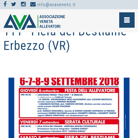
info@avaveneto.it
NEWS >
EVENTI >
111° FIERA DEL BESTIAME - ERBEZZO (VR)
111° Fiera del Bestiame -
Erbezzo (VR)