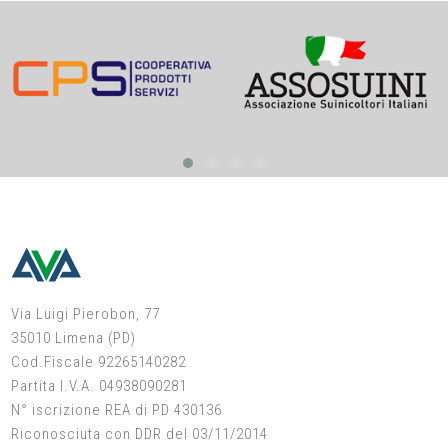
Via Luigi Pierobon, 77
35010 Limena (PD)
Cod.Fiscale 92265140282
Partita I.V.A. 04938090281
N° iscrizione REA di PD 430136
Riconosciuta con DDR del 03/11/2014