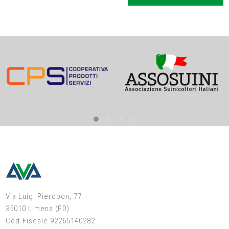
Via Luigi Pierobon, 77
35010 Limena (PD)
Cod.Fiscale 92265140282