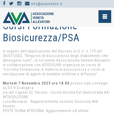
info@avaveneto.it
NEWS >
EVENTI >
CORSI FORMAZIONE BIOSICUREZZA/PSA
Corsi Formazione
Biosicurezza/PSA
A seguito dell’applicazione del Decreto in G.U. n.173 del
26/07/2022, “Requisiti di biosicurezza degli stabilimenti che
detengono suini”, la scrivente Associazione Veneta Allevatori
in collaborazione con ASSOSUINI organizza un corso di
“corretta formazione in materia di biosicurezza e rischi di
introduzione di agenti di malattie infettive e diffusive”.
Martedi 7 Novembre 2023 ore 18.00
presso sala convegni
ULSS 9 Scaligera
via del Capitel 22, Verona - Uscita Verona Est (Autostrada A4)
INTRODUZIONE:
Luca Bernardi - Rappresentante sezione Suinicola AVA
Veneto
PESTE SUINA AFRICANA: Aggiornamenti ed ultime