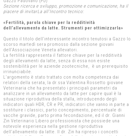
Gazzo Padovano (PD)
Sezione ricerca e sviluppo, promozione e comunicazione, ha il
piacere di invitarLa all’Incontro tecnico:
«Fertilità, parola chiave per la redditività
dell’allevamento da latte. Strumenti per ottimizzarla»
Questo il titolo dell’interessante incontro tenutosi a Gazzo lo
scorso martedì sera promosso dalla sezione giovani
dell’Associazione Veneta allevatori.
La fertilità rappresenta il fattore chiave per la redditività
degli allevamenti da latte, senza di essa non esiste
sostenibilità per le aziende zootecniche, è un prerequisito
irrinunciabile.
L’argomento è stato trattato con molta competenza dai
relatori della serata, la dr.ssa Valentina Rossetto giovane
Veterinaria che ha presentato i principali parametri da
analizzare in un allevamento da latte per capire qual è la
situazione riproduttiva della stalla, introducendo degli
indicatori quali HDR, CR e PR, indicatori che vanno in parte a
sostituire i classici, parto concepimento, percentuale di
vacche gravide, parto prima fecondazione, ed il dr. Gianni
Zin Veterinario Libero professionista che possiede una
notevole esperienza nella gestione riproduttiva
dell’allevamento da latte. Il dr. Zin ha ripreso i concetti