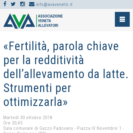
info@avaveneto.it
NEWS >
EVENTI >
«FERTILITÀ, PAROLA CHIAVE PER LA REDDITIVITÀ
DELL’ALLEVAMENTO DA LATTE. STRUMENTI PER
OTTIMIZZARLA»
«Fertilità, parola chiave
per la redditività
dell’allevamento da latte.
Strumenti per
ottimizzarla»
Martedì 30 ottobre 2018
Ore 20,45
Sala comunale di Gazzo Padovano - Piazza IV Novembre 1 -