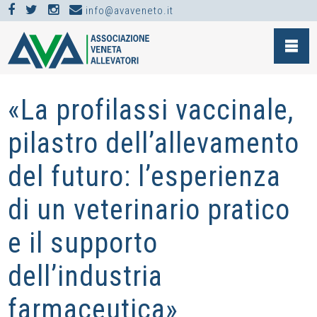
info@avaveneto.it
NEWS >
EVENTI >
«LA PROFILASSI VACCINALE, PILASTRO DELL’ALLEVAMENTO
DEL FUTURO: L’ESPERIENZA DI UN VETERINARIO PRATICO E IL
SUPPORTO DELL’INDUSTRIA FARMACEUTICA»
«La profilassi vaccinale,
pilastro dell’allevamento
del futuro: l’esperienza
di un veterinario pratico
e il supporto
dell’industria
farmaceutica»