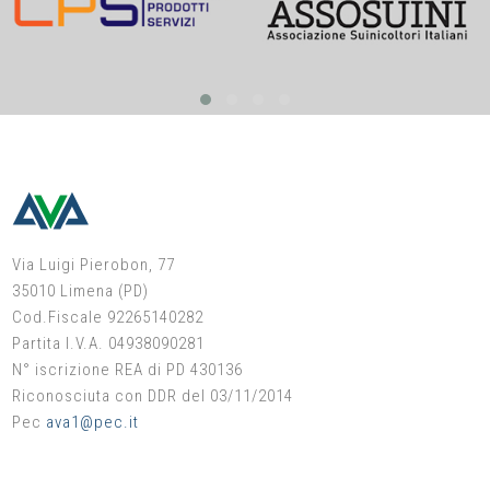
Via Luigi Pierobon, 77
35010 Limena (PD)
Cod.Fiscale 92265140282
Partita I.V.A. 04938090281
N° iscrizione REA di PD 430136
Riconosciuta con DDR del 03/11/2014
Pec
ava1@pec.it