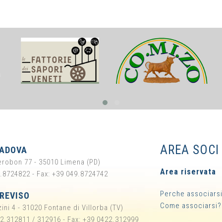
AREA SOCI
PADOVA
ierobon 77 - 35010 Limena (PD)
Area riservata
9.8724822 - Fax: +39 049.8724742
Perche associars
TREVISO
Come associarsi?
ini 4 - 31020 Fontane di Villorba (TV)
22.312811 / 312916 - Fax: +39 0422.312999