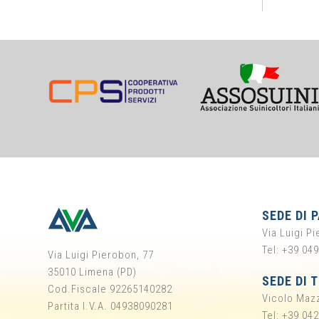
SEDE DI 
Via Luigi P
Tel: +39 04
Via Luigi Pierobon, 77
35010 Limena (PD)
SEDE DI 
Cod.Fiscale 92265140282
Vicolo Mazz
Partita I.V.A. 04938090281
Tel: +39 04