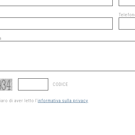
Telefon
a
CODICE
iaro di aver letto l'
informativa sulla privacy