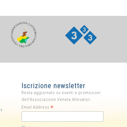
Iscrizione newsletter
Resta aggiornato su eventi e promozioni
dell'Associazione Veneta Allevatori
*
Email Address
i?