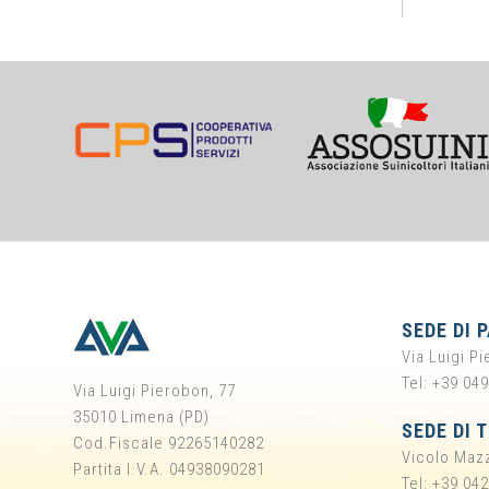
SEDE DI 
Via Luigi P
Tel: +39 04
Via Luigi Pierobon, 77
35010 Limena (PD)
SEDE DI 
Cod.Fiscale 92265140282
Vicolo Mazz
Partita I.V.A. 04938090281
Tel: +39 04