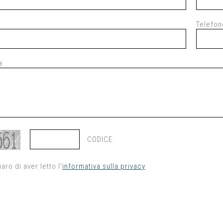
Telefon
a
CODICE
iaro di aver letto l'
informativa sulla privacy