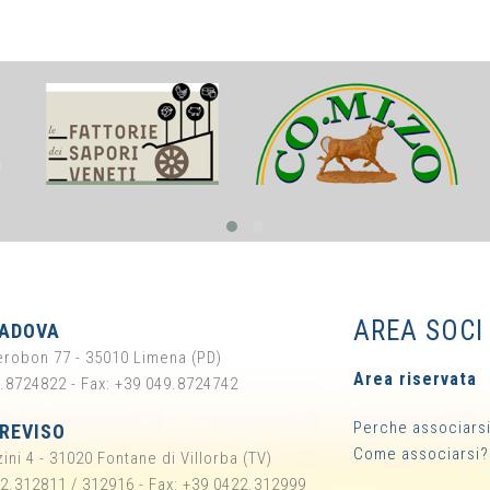
AREA SOCI
PADOVA
ierobon 77 - 35010 Limena (PD)
Area riservata
9.8724822 - Fax: +39 049.8724742
Perche associars
TREVISO
Come associarsi?
ini 4 - 31020 Fontane di Villorba (TV)
22.312811 / 312916 - Fax: +39 0422.312999