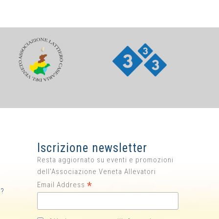
Iscrizione newsletter
Resta aggiornato su eventi e promozioni
dell'Associazione Veneta Allevatori
*
Email Address
i?